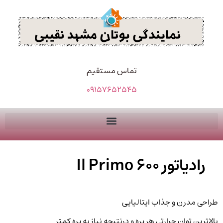
تماس مستقیم
09157652545
رادیاتور Il Primo 600
طراحی مدرن و جذاب ایتالیایی
بالاترین توان حرارتی هر پره و درنتیجه نیاز به پره کمتر