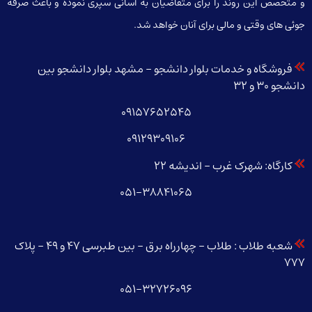
و متخصص این روند را برای متقاضیان به آسانی سپری نموده و باعث صرفه
جوئی های وقتی و مالی برای آنان خواهد شد.
فروشگاه و خدمات بلوار دانشجو – مشهد بلوار دانشجو بین
دانشجو 30 و 32
09157652545
09129309106
کارگاه: شهرک غرب – اندیشه 22
051-38841065
شعبه طلاب : طلاب – چهارراه برق – بین طبرسی 47 و 49 – پلاک
777
051-32726096