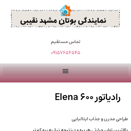
تماس مستقیم
09157652545
رادیاتور Elena 600
طراحی مدرن و جذاب ایتالیایی
بالاترین توان حرارتی هر پره و درنتیجه نیاز به پره کمتر