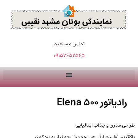
تماس مستقیم
09157652545
رادیاتور Elena 500
طراحی مدرن و جذاب ایتالیایی
بالاترین توان حرارتی هر پره و درنتیجه نیاز به پره کمتر