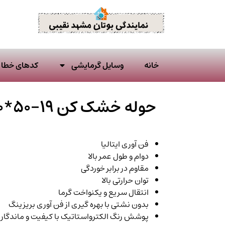
خانه
وسایل گرمایشی
کدهای خطا ا
حوله خشک کن BST 80*50-19 بوتان
فن آوری ایتالیا
دوام و طول عمر بالا
مقاوم در برابر خوردگی
توان حرارتی بالا
انتقال سریع و یکنواخت گرما
بدون نشتی با بهره گیری از فن آوری بریزینگ
پوشش رنگ الکترواستاتیک با کیفیت و ماندگار