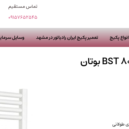
تماس مستقیم
09157652545
نواع پکیج
تعمیر پکیج ایران رادیاتور در مشهد
وسایل سرما
ی طولانی