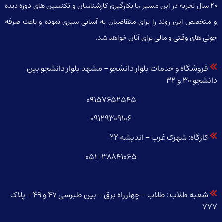
20 سال تجربه در این مسیر ،با بکارگیری کارشناسان و تکنسین های دوره دیده
و متخصص این روند را برای متقاضیان به آسانی سپری نموده و باعث صرفه
جوئی های وقتی و مالی برای آنان خواهد شد.
فروشگاه و خدمات بلوار دانشجو – مشهد بلوار دانشجو بین
دانشجو 30 و 32
09157652545
09129309106
کارگاه: شهرک غرب – اندیشه 22
051-38841065
شعبه طلاب : طلاب – چهارراه برق – بین طبرسی 47 و 49 – پلاک
777