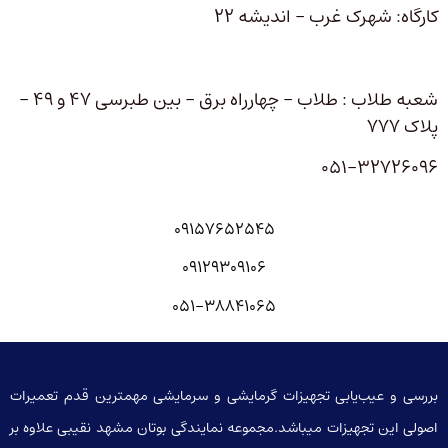
کارگاه: شهرک غرب – اندیشه 22
شعبه طلاب : طلاب – چهارراه برق – بین طبرسی 47 و 49 –
پلاک 777
051-32726096
09157652545
09129309106
051-38841065
بررسی و عیب‌یابی تجهیزات گرمایشی و سرمایشی مهمترین قدم تعمیرات
اصولی این تجهیزات میباشد.مجموعه نمایندگی بوتان مشهد نقیبی علاوه بر