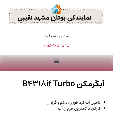
تماس مستقیم
09157652545
آبگرمکن B4318if Turbo
تامین آب گرم فوری، دائم و فراوان
کارکرد با کمترین جریان آب