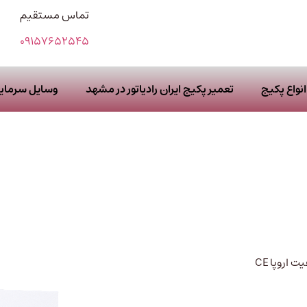
تماس مستقیم
09157652545
نواع پکیج
تعمیر پکیج ایران رادیاتور در مشهد
وسایل سرما
 اروپا CE