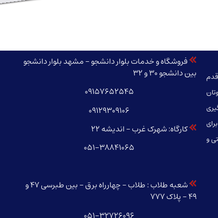
فروشگاه و خدمات بلوار دانشجو – مشهد بلوار دانشجو
بین دانشجو 30 و 32
قدم
09157652545
تان
ارگیری
09129309106
رای
کارگاه: شهرک غرب – اندیشه 22
ی و
051-38841065
شعبه طلاب : طلاب – چهارراه برق – بین طبرسی 47 و
49 – پلاک 777
051-32726096